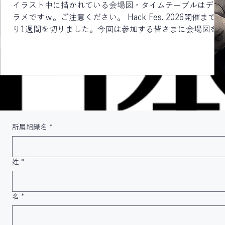
イラスト中に描かれている会場図・タイムテーブルはデタ
ラメですｗ。ご注意ください。 Hack Fes. 2026開催まで残
り1週間を切りました。今回は参加する皆さまに会場図を
知らせします。 当日は、4階のUDXギャラリーの「受付
①」にお越しください。 Hack Fes. 2026 会場図 また、時
間帯ごとの各トラックの状況が横並びでわかるタイムテー
ブルもあわせて公開いたします。画像をクリックすると
PDFファイルが表示されます。 Hack Fes. 2026タイムテー
ブル（PDFファイル・Googleドライブへのリンク） な
お、ハンズオンの受講には整理券が必要です。配布場所・
配布時間は、それぞれ会場図とタイムテーブルでご確認下
所属組織名
*
さい。 ちなみに、UDXギャラリーへのアクセスは、こちら
をご覧ください。 ではでは、皆さまのお越しをお待ちして
います。
姓
*
名
*