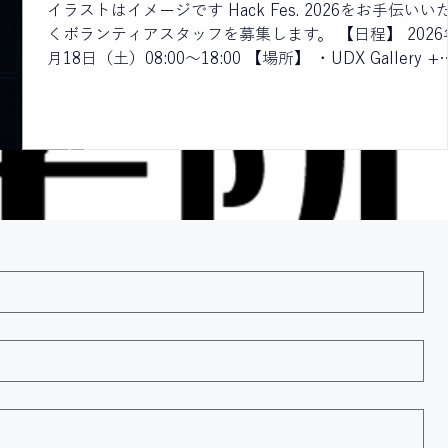
と
イラストはイメージです Hack Fes. 2026をお手伝いい
い
くボランティアスタッフを募集します。 【日程】 2026
を
月18日（土）08:00〜18:00 【場所】 ・UDX Gallery +
Gallery Next（〒101-0021 東京都千代田区外神田4丁目
覧
14-1） ・JR秋葉原駅より徒歩1分 【業務内容】 会場設
ア
／参加者誘導／受付／講師案内／ワークショップ・チュ
チ
ター／ドアキーパー／その他 【応募要項】 ・募集人数
20名程度（応募者多数の場合は選考） ・応募資格：日
方
内に住む18歳以上の方（学生・社会人） ・交通費：交
ー
相当額を商品券にて支給（上限あり、詳細はフォームを
照） ・昼食：弁当を支給 ・休憩：昼休憩1時間+α 【
典】 ・スタッフTシャツ（非売品）の提供 ・業務の合
講演を聴講することができる ・セキュリティに興味が
スタッフと仲間になれる ・カンファレンス終了後のネ
ワーキングパーティに無料で参加できる（20歳以下の
飲酒できません） ・講師や他のスタッフと交流できる
がある 【望まれる経験