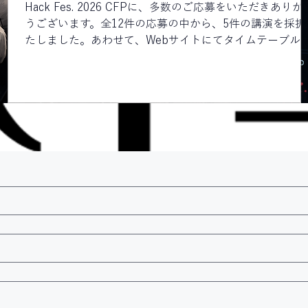
Hack Fes. 2026 CFPに、多数のご応募をいただきありが
うございます。全12件の応募の中から、5件の講演を採択
お
たしました。あわせて、Webサイトにてタイムテーブル
公開しています。 タイムテーブルと講演概要との紐付け
や、時間帯ごとの各トラックの状況が横並びでわかる一
表の作成など、より見やすくなるよう今後もブラッシュ
ップを進めます。随時更新していきますので、こまめな
ェックをお願いします。 また、チケットにつきましても残
数がわずかとなっております。参加をご検討されている
は、お早めの入手をお願します。 全講演決定! タイムテ
ブル公開!!